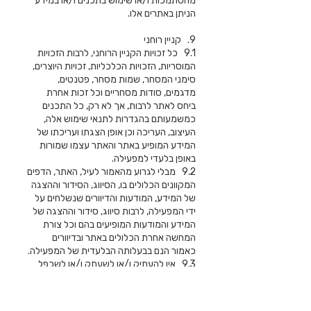
מהסתמכות ו/או שימוש בתכנים ו/או במידע
הניתן באתרים אלו.
9. קניין רוחני
9.1 כל זכויות הקניין הרוחני, לרבות הזכויות
המוסריות, הזכויות הכלכליות, זכויות היוצרים,
סימני המסחר, שמות מסחר, פטנטים,
מדגמים, סודות מסחריים וכל זכות אחרת
ביחס לאתר לרבות, אך לא רק, כל התכנים
כמשמעותם בהגדרות לתנאי שימוש אלה,
העיצוב, העריכה וכן אופן הצגתו ועריכתו של
המידע המופיע באתר והאתר עצמו שמורות
באופן בלעדי למפעילה.
9.2 מבלי לגרוע מהאמור לעיל, האתר, הדפים
המקוונים הכלולים בו, הסיווג, הסידור וההצגה
של המידע, המודעות והדיוורים שנשלחים על
ידי המפעילה, לרבות סיווג, סידור וההצגה של
המידע והמודעות המופיעים בהם וכל צורת
המחשה אחרת הכלולים באתר ובדיוורים
כאמור הנם בבעלותה הבלעדית של המפעילה.
9.3 אין להעתיק ו/או לשעתק ו/או לשכפל
ו/או להכין יצירות נגזרות ו/או לשנות ו/או
להתאים את תוכן האתר במלואו או בחלקו
לצורך הפצה, פרסום, הצגה, ביצוע, העברה,