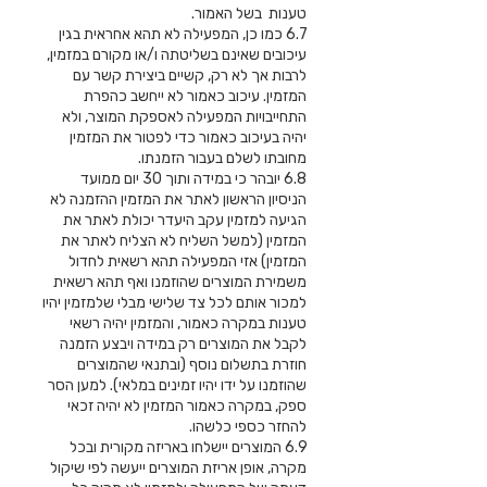
טענות בשל האמור.
6.7 כמו כן, המפעילה לא תהא אחראית בגין
עיכובים שאינם בשליטתה ו/או מקורם במזמין,
לרבות אך לא רק, קשיים ביצירת קשר עם
המזמין. עיכוב כאמור לא ייחשב כהפרת
התחייבויות המפעילה לאספקת המוצר, ולא
יהיה בעיכוב כאמור כדי לפטור את המזמין
מחובתו לשלם בעבור הזמנתו.
6.8 יובהר כי במידה ותוך 30 יום ממועד
הניסיון הראשון לאתר את המזמין ההזמנה לא
הגיעה למזמין עקב היעדר יכולת לאתר את
המזמין (למשל השליח לא הצליח לאתר את
המזמין) אזי המפעילה תהא רשאית לחדול
משמירת המוצרים שהוזמנו ואף תהא רשאית
למכור אותם לכל צד שלישי מבלי שלמזמין יהיו
טענות במקרה כאמור, והמזמין יהיה רשאי
לקבל את המוצרים רק במידה ויבצע הזמנה
חוזרת בתשלום נוסף (ובתנאי שהמוצרים
שהוזמנו על ידו יהיו זמינים במלאי). למען הסר
ספק, במקרה כאמור המזמין לא יהיה זכאי
להחזר כספי כלשהו.
6.9 המוצרים יישלחו באריזה מקורית ובכל
מקרה, אופן אריזת המוצרים ייעשה לפי שיקול