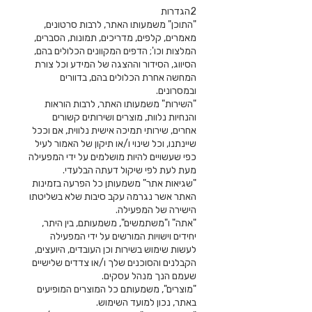
2הגדרות
"התוכן" משמעותו האתר, לרבות סרטונים,
מאמרים, קלפים, מדריכים, תמונות, הסברים,
המלצות וכו'; הדפים המקוונים הכלולים בהם,
הסיווג, הסידור וההצגה של המידע וכל צורת
המחשה אחרת הכלולים בהם, בדוורים
ובמסרונים.
"השירות" משמעותו האתר, לרבות הוראות
והנחיות נלוות, מוצרים ושירותים קשורים
אחרים, שירותי תמיכה אישית נלווית, אם וככל
שיינתנו, וכל שינוי ו/או תיקון של האמור לעיל
כפי שעשויים להיות מושלמים על ידי המפעילה
מעת לעת לפי שיקול דעתה הבלעדי.
"שגיאות אתר" משמעותן כל הפרעה בזמינות
האתר אשר נגרמה עקב סיבות שלא בשליטתו
הישירה של המפעילה.
"אתה" ו"משתמשים", משמעותם, בין היתר,
יחידים וישויות המורשים על ידי המפעילה
לעשות שימוש בשירות וכן העובדים, היועצים,
הקבלנים והסוכנים שלך ו/או צדדים שלישיים
שעמם הנך מנהל עסקים.
"מוצרים", משמעותם כל המוצרים המופיעים
באתר, נכון למועד השימוש.