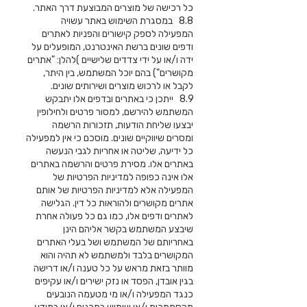
כל רכישה של מוצרים המבוצעת דרך האתר.
8.8 במסגרת השימוש באתר עשויה
המפעילה לספק קישורים והפניות לאתרים
ודפים שונים ברשת האינטרנט, המופעלים על
ידה ו/או על ידי צדדים שלישיים )להלן: "אתרים
מקושרים") בהם יוכל המשתמש, בין היתר,
לקבל או לרכוש מוצרים ושירותים שונים.
8.9 ייתכן כי באתרים ובדפים אלו יתבקש
המשתמש להירשם, למסור פרטים ולחילופין
יבצעו שליחת הודעות, תזכורות הרשמה
ומסרים שיווקיים שונים. מוסכם כי אין למפעילה
כל ידיעה, שליטה או אחריות לגבי הנעשה
באתרים אלו. מסירת פרטים והרשמה באתרים
אלו אינה כפופה למדיניות הפרטיות של
המפעילה אלא למדיניות הפרטיות של אותם
אתרים מקושרים ולהוראות כל דין. הגלישה
לאתרים ודפים אלו, כמו גם כל פעולה אחרת
שיבצע המשתמש בקשר אליהם הינן
באחריותם של המשתמש ושל בעלי האתרים
המקושרים בלבד ולמשתמש לא תהיה והוא
מוותר בזאת מראש על כל טענה ו/או דרישה
בגין אובדן, הפסד או נזק ישירים ו/או עקיפים
כנגד המפעילה ו/או מי מטעמה הנובעים