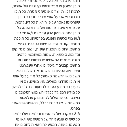
חומר פרסומי ו/או בעל אופי מסחרי ו/או כל
תוכן הפוגע או מפר זכויות קנייניות של אחרים,
לרבות זכויות יוצרים או סימני מסחר; כל תוכן
פורנוגרפי או בעל אופי מיני בוטה; כל תוכן
שפרסומו נאסר על פי הוראות כל דין, לרבות
על פי צווי איסור פרסום של בית משפט; כל
תוכן המהווה לשון הרע על אדם ו/או תאגיד
ו/או גוף כלשהו והפוגע בפרטיותו; כל תוכנת
מחשב, קוד מחשב או יישום הכוללים נגיפי
מחשב, וירוסים, תוכנות עוינות, יישומים מזיקים
וכדומה; סיסמאות, שמות משתמש ופרטים
מזהים אחרים המאפשרים שימוש בתוכנות
מחשב, קבצים דיגיטליים, אתרי אינטרנט
ושירותים, הטעונים הרשמה או תשלום, בלא
תשלום או הרשמה כאמור; כל מידע בעל אופי
או תוכן טורדני, מעליב, עוין, מאיים, גס או
גזעני; כל מידע העלול להטעות צד ג' כלשהו;
כל מידע המנוגד לכללי השימוש המקובלים
באינטרנט או העלול לגרום נזק או לפגוע
במשתמשי אינטרנט בכלל, ובמשתמשי האתר
בפרט.
3.6 במקרה של שימוש זדוני ו/או רשלני ו/או
כל שימוש פוגע אחר של המשתמש ו/או מי
מטעמו באתר, המפעילה רשאית לחסום את