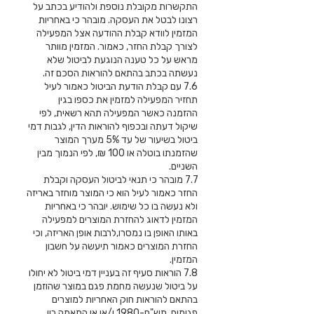
התקשרות מקובלת נוספת ולהודיע בכתב על
רצונו לבטל את העסקה. מובהר כי באחריות
המזמין לוודא קבלת ההודעה אצל המפעילה
לצורך קבלת החזר, כאמור. המזמין מוותר
מראש על כל טענה הנוגעת לביטול שלא
נעשתה בכתב בהתאם להוראות הסכם זה.
7.6 עם קבלת הודעת הביטול כאמור לעיל
תחזיר המפעילה למזמין את כספו בגין
ההזמנה כאשר המפעילה תהא רשאית, לפי
שיקול דעתה ובכפוף להוראות הדין, לגבות דמי
ביטול בשיעור של עד 5% מערך המוצר
שהזמנתו בוטלה או 100 ₪, לפי הנמוך מבין
השניים.
7.7 מובהר כי תנאי לביטול העסקה וקבלת
החזר כאמור לעיל הוא כי המוצר מוחזר באריזה
ולא נעשה בו כל שימוש. יובהר כי באחריות
המזמין לדאוג להחזרת המוצרים למפעילה
באותו האופן בו נמסרו,לרבות אופן האריזה, וכי
החזרת המוצרים כאמור תיעשה על חשבון
המזמין.
7.8 הוראות סעיף זה בעניין דמי ביטול לא יחולו
על ביטול שנעשה מחמת פגם במוצר שהוזמן
בהתאם להוראות חוק האחריות למוצרים
פגומים, תש"ם-1980 ו/או אי התאמה בין