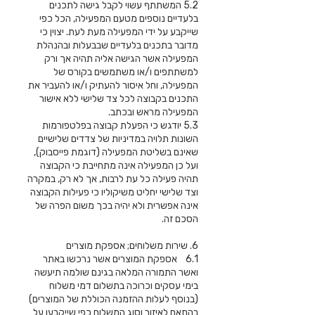
5.2 המשתתף עשוי לקבל גישה לתכנים
בלעדיים נוספים מטעם המפעילה, הכל כפי
שייקבע על ידי המפעילה מעת לעת. יצוין כי
מדובר בתכנים בלעדיים שבבעלות ובהנהלת
המפעילה אשר הגישה אליה תהיה אך ורק
למשתתפים ו/או משתמשים בקורס של
המפעילה, וחל איסור להעתיק ו/או להעביר את
התכנים בקבוצה לכל צד שלישי ללא אישור
המפעילה מראש ובכתב.
5.3 יודגש כי הפעלת קבוצה בפלטפורמות
השונות תלויה במדיניות של צדדים שלישיים
שאינם בשליטת המפעילה (דוגמת פייסבוק),
ועל כן המפעילה אינה מתחייבת כי הקבוצה
תהיה פעילה כל עת לרבות, אך לא רק, במקרה
וצד שלישי יחליט משיקוליו כי פעילות הקבוצה
אינה אפשרית ולא יהיה בכך משום הפרה של
הסכם זה.
6. שירות משלוחים; אספקת מוצרים
6.1 אספקת המוצרים אשר נרכשו באתר
ואשר התמורה המלאה בגינם שולמה תיעשה
בימי עסקים וכרוכה בתשלום דמי משלוח
(בנוסף לעלות ההזמנה הכוללת של המוצרים)
בהתאם לאיזור וסוג המשלוח כפי שייקבעו על