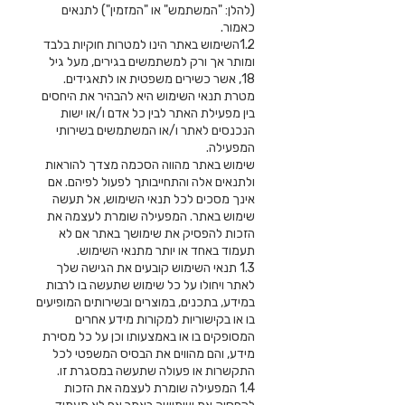
(להלן: "המשתמש" או "המזמין") לתנאים
כאמור.
1.2השימוש באתר הינו למטרות חוקיות בלבד
ומותר אך ורק למשתמשים בגירים, מעל גיל
18, אשר כשירים משפטית או לתאגידים.
מטרת תנאי השימוש היא להבהיר את היחסים
בין מפעילת האתר לבין כל אדם ו/או ישות
הנכנסים לאתר ו/או המשתמשים בשירותי
המפעילה.
שימוש באתר מהווה הסכמה מצדך להוראות
ולתנאים אלה והתחייבותך לפעול לפיהם. אם
אינך מסכים לכל תנאי השימוש, אל תעשה
שימוש באתר. המפעילה שומרת לעצמה את
הזכות להפסיק את שימושך באתר אם לא
תעמוד באחד או יותר מתנאי השימוש.
1.3 תנאי השימוש קובעים את הגישה שלך
לאתר ויחולו על כל שימוש שתעשה בו לרבות
במידע, בתכנים, במוצרים ובשירותים המופיעים
בו או בקישוריות למקורות מידע אחרים
המסופקים בו או באמצעותו וכן על כל מסירת
מידע, והם מהווים את הבסיס המשפטי לכל
התקשרות או פעולה שתעשה במסגרת זו.
1.4 המפעילה שומרת לעצמה את הזכות