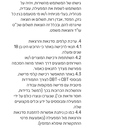
גישתו של המשתמש מהשירות, ויהיה על
המשתמש לשפות את המפעילה, עובדיה,
מנהליה, בעלי מניותיה ו/או מי מטעמם בגין כל
נזק, הפסד, אבדן רווח, תשלום או הוצאה
שייגרמו להם, ובכלל זה הוצאות תשלום שכ"ט
עו"ד והוצאות משפט.
4. ערכת קלפים; סדנאות והרצאות
4.1 תנאי לרכישה באתר כי הרוכש הינו בן 18
שנים ומעלה.
4.2 השתתפות ורכישת המוצרים ו/או
השירותים המוצעים דרך האתר מהווה הסכמה
מפורשת מצדך לתנאים כאמור.
4.3 באתר תתאפשר רכישת קלפי פרישה,
מבוססי CBT ו-DBT לצורך התמודדות
מיטבית עם פרישה ממקומות עבודה
וההשלכות הכרוכות בכך (למשל: בדידות,
חוסר וודאות וכו'), שנערכו ונוצרו כולם על ידי
המפעילה ומבוססים על ידע וכלים מקצועיים
שלה.
4.4 כמו כן ניתנת אפשרות להזמנת סדנאות
והרצאות מול המפעילה (באמצעות פרטי
ההתקשרות שימלא המזמין).