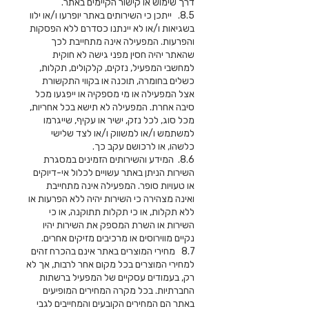
דרך שימוש או קישור הקיימים באתר.
8.5. ייתכן כי השירותים באתר יופרעו ו/או ילוו
בשגיאות ו/או לא יינתנו כסדרם ללא הפסקות
והפרעות. המפעילה אינה מתחייבת לכך
שהאתר יהיה חסין מפני גישה לא חוקית
למחשבי המפעיל, נזקים, קלקולים, תקלות,
כשלים בחומרה, תוכנה או בקווי התקשורת
אצל המפעילה או מי מספקיה או ייפגעו מכל
סיבה אחרת. המפעילה לא תישא בכל אחריות,
מכל סוג, לכל נזק, ישיר או עקיף, שייגרמו
למשתמש ו/או למשווק ו/או לצד שלישי
כלשהו, או לרכושם עקב כך.
8.6. המידע והשירותים הזמינים במסגרת
השירות הניתן באתר עשויים לכלול אי-דיוקים
או טעויות סופר. המפעילה אינה מתחייבת
ואינה מצהירה כי השירות יהיה ללא הפרעות או
ללא תקלות, או כי תקלות תתוקנה, או כי
השירות או השרת המספק את השירות יהיו
נקיים מווירוסים או מרכיבים מזיקים אחרים.
8.7 מחירי המוצרים באתר אינם בהכרח זהים
למחירי המוצרים בכל מקום אחר לרבות, אך לא
רק, בעמודים עסקיים של המפעיל ברשתות
החברתיות. בכל מקרה המחירים המופיעים
באתר הם המחירים הקובעים והמחייבים לגבי