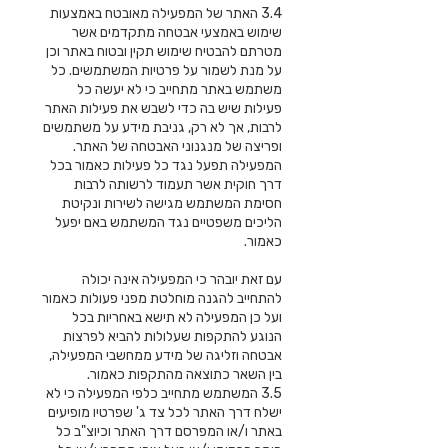
3.4 האתר של המפעילה מאובטח באמצעות
שימוש באמצעי אבטחה מתקדמים אשר
מטרתם להבטיח שימוש תקין ובטוח באתר וכן
על מנת לשמור על פרטיות המשתמשים. כל
משתמש באתר מתחייב כי לא יעשה כל
פעילות שיש בה כדי לשבש את פעילות האתר
לרבות, אך לא רק, גניבת מידע על משתמשים
ופריצה של מנגנוני האבטחה של האתר.
המפעילה תפעל נגד כל פעילות כאמור בכל
דרך חוקית אשר תעמוד לרשותה לרבות
חסימת המשתמש מגישה לשירות ונקיטת
הליכים משפטיים נגד המשתמש באם יפעל
כאמור.
עם זאת יובהר כי המפעילה אינה יכולה
להתחייב להגנה מוחלטת מפני פעולות כאמור
ועל כן המפעילה לא תישא באחריות בכל
הנוגע להתקפות שעלולות להביא לפרצות
אבטחה וזליגה של מידע ממחשבי המפעילה,
בין השאר כתוצאה מהתקפות כאמור.
3.5 המשתמש מתחייב כלפי המפעילה כי לא
ישלח דרך האתר לכל צד ג' שפרטיו מופיעים
באתר ו/או המפרסם דרך האתר וכיוצ"ב כל