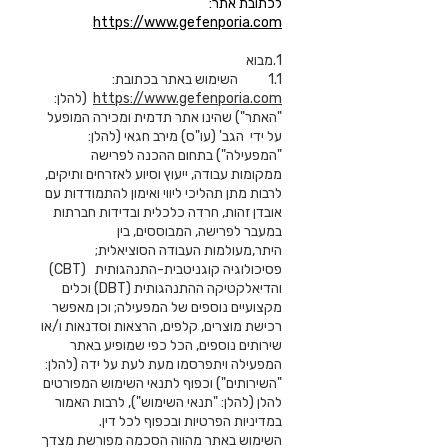
לכתובת אתר:
https://www.gefenporia.com
1.מבוא
1.1 השימוש באתר בכתובת:
https://www.gefenporia.com
(להלן:
"האתר") שהינו אתר תדמית ומכירה המופעל
על ידי הגב' (עו"ס) מירב חגאי (להלן:
"המפעילה") בתחום ההכנה לפרישה
ממקומות עבודה, ייעוץ וסיוע לאזרחים ותיקים,
לרבות מתן תהליכי ליווי ואימון להתמודדות עם
אובדן זהות, חרדה כלכלית ובדידות חברתות
במעבר לפרישה, המבוססים, בין
היתר,מעולמות העבודה הסוציאלית;
פסיכולוגיה קוגניטבית-התנהגותית (CBT)
והדיאלקטיקה ההתנהגותית (DBT) וכלים
מקצועיים נוספים של המפעילה; וכן מאפשר
רכישת מוצרים, קלפים, הרצאות וסדנאות ו/או
שירותים נוספים, הכל כפי שמופיע באתר
המפעילה ויתפרסמו מעת לעת על ידה (להלן:
"השירותים") וכפוף לתנאי השימוש המפורטים
להלן (להלן: "תנאי השימוש"), לרבות האמור
במדיניות הפרטיות ובכפוף לכל דין.
השימוש באתר מהווה הסכמה מפורשת מצדך