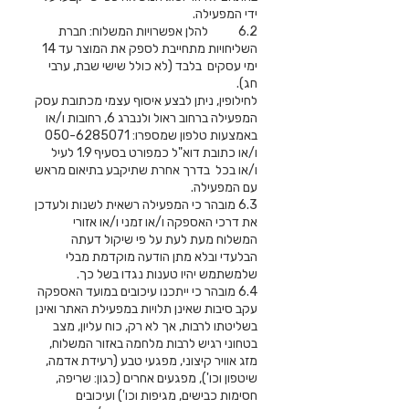
ידי המפעילה.
6.2 להלן אפשרויות המשלוח: חברת
השליחויות מתחייבת לספק את המוצר עד 14
ימי עסקים בלבד (לא כולל שישי שבת, ערבי
חג).
לחילופין, ניתן לבצע איסוף עצמי מכתובת עסק
המפעילה ברחוב ראול ולנברג 6, רחובות ו/או
באמצעות טלפון שמספרו:
050-6285071
ו/או כתובת דוא"ל כמפורט בסעיף 1.9 לעיל
ו/או בכל בדרך אחרת שתיקבע בתיאום מראש
עם המפעילה.
6.3 מובהר כי המפעילה רשאית לשנות ולעדכן
את דרכי האספקה ו/או זמני ו/או אזורי
המשלוח מעת לעת על פי שיקול דעתה
הבלעדי ובלא מתן הודעה מוקדמת מבלי
שלמשתמש יהיו טענות נגדו בשל כך.
6.4 מובהר כי ייתכנו עיכובים במועד האספקה
עקב סיבות שאינן תלויות במפעילת האתר ואינן
בשליטתו לרבות, אך לא רק, כוח עליון, מצב
בטחוני רגיש לרבות מלחמה באזור המשלוח,
מזג אוויר קיצוני, מפגעי טבע (רעידת אדמה,
שיטפון וכו'), מפגעים אחרים (כגון: שריפה,
חסימות כבישים, מגיפות וכו') ועיכובים