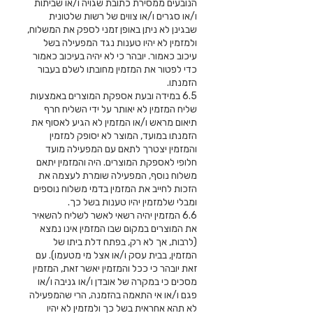
הנובעים ממסירת כתובת שגויה ו/או שביתות
ו/או סגרים ו/או צווים של רשות שלטונית
שבגינן לא ניתן באופן זמני לספק את המשלוח,
ולמזמין לא יהיו טענות נגד המפעילה בשל
עיכוב כאמור. יובהר כי לא יהיה בעיכוב כאמור
כדי לפטור את המזמין מחובתו לשלם בעבור
הזמנתו.
6.5 במידה ובעת אספקת המוצרים באמצעות
שליח המזמין לא יאותר על ידי השליח חרף
תיאום מראש ו/או המזמין לא הגיע לאסוף את
הזמנתו במועד, המוצר לא יסופק למזמין
והמזמין יצטרך לתאם עם המפעילה מועד
חלופי לאספקת המוצרים. היה והמזמין יתאם
משלוח נוסף, המפעילה שומרת לעצמה את
הזכות לחייב את המזמין בדמי משלוח נוספים
ומבלי שלמזמין יהיו טענות בשל כך.
6.6 המזמין יהיה רשאי לאשר לשליח להשאיר
את המוצרים במקום שבו המזמין אינו נמצא
(לרבות, אך לא רק, בפתח דלת ביתו של
המזמין, בבית עסק ו/או אצל מי מטעמו). עם
זאת יובהר כי ככל והמזמין יאשר זאת, המזמין
מסכים כי במקרה של אובדן ו/או גניבה ו/או
פגם ו/או אי התאמה בהזמנה, הרי שהמפעילה
לא תהא אחראית בשל כך ולמזמין לא יהיו