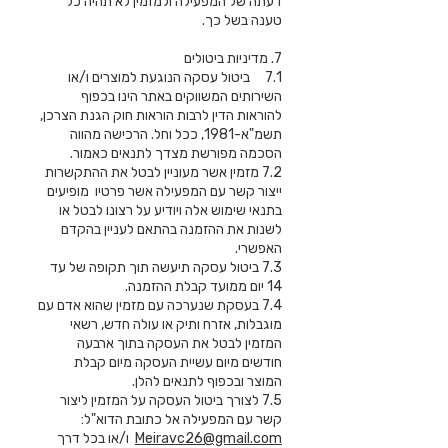
דעתה של המפעילה ולמזמין לא תהיה כל
טענה בשל כך.
7. מדיניות ביטולים
7.1 ביטול עסקה הנוגעת למוצרים ו/או
השירותים המשווקים באתר הינו בכפוף
להוראות הדין לרבות הוראות חוק הגנת הצרכן,
תשמ"א-1981, ככל וחל. הרכישה מהווה
הסכמה מפורשת מצדך לתנאים כאמור.
7.2 מזמין אשר מעוניין לבטל את ההתקשרות
ייצור קשר עם המפעילה אשר פרטיו מופיעים
בתנאי שימוש אלה ויודיע על רצונו לבטל או
לשנות את ההזמנה בהתאם לעניין בהקדם
האפשרי.
7.3 ביטול עסקה תיעשה תוך תקופה של עד
14 יום ממועד קבלת ההזמנה.
7.4 בעסקת שנערכה עם מזמין שהוא אדם עם
מוגבלות, אזרח ותיק או עולה חדש, רשאי
המזמין לבטל את העסקה בתוך ארבעה
חודשים מיום עשיית העסקה מיום קבלת
המוצר ובכפוף לתנאים להלן.
7.5 לצורך ביטול העסקה על המזמין ליצור
קשר עם המפעילה אל כתובת הדוא"ל:
Meiravc26@gmail.com
ו/או בכל דרך