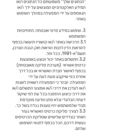
"הנתונים שלך" משמעותם כל הנתונים ו/או
המידע האלקטרוניים המוגשים על ידך ו/או
הנאספים על ידי המפעילה במהלך השימוש
באתר.
3. שימוש במידע פרטי ואבטחה; התחייבויות
המשתמש
3.1 הרכישה באתר ו/או קישוריו תיעשה בכפוף
להוראות הדין לרבות הוראות חוק הגנת הצרכן,
תשמ"א-1981, ככל וחל.
3.2 התשלום באתר יכול ויבוצע באמצעות
כרטיס אשראי (מערכת סליקה מאובטחת)
בכפוף לאישור חברת האשראי או בכל דרך
אחרת כפי שייקבע מעת לעת על ידי
המפעילה. יובהר כי המפעילה רשאית לשנות
ו/או לעדכן את דרכי ו/או אמצעי התשלום ו/או
את דרכי ביצוע ההזמנה בכל עת לפי שיקול
דעתה הבלעדי ובלא מתן הודעה מוקדמת
מבלי שלמשתמש יהיו טענות נגדה בשל כך.
3.3 לצורך סליקת כרטיס האשראי נעזר
האתר בצדדים שלישיים שסליקת הכרטיסים
נעשית דרכם, הכל בכפוף לתנאי השימוש
שלהם.