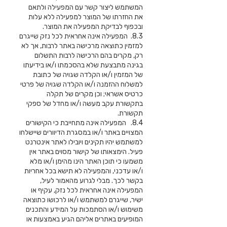
המשתמש ליצור קשר עם המפעילה ולתאם
את החזרתו של המוצר למפעילה ללא עלות
ובכפוף לבדיקת המפעילה את המוצר.
8.3. המפעילה אינה אחראית לכל נזק שייגרם
למזמין כתוצאה מרכישה באתר לרבות, אך לא
רק, מקרים בהם הרכישה לרבות התשלום
בגינה מתבצעת שלא בהסכמתו ו/או בידיעתו
של המזמין ו/או הקלדה שגויה של כתובת
למשלוח ההזמנה ו/או הקלדה שגויה של פרטי
כרטיס אשראי; וכן מקרים של תקלה
בתקשורת עקב מעשה ו/או מחדל של ספקי
תקשורת.
8.4. המפעילה אינה מתחייבת כי הקישורים
המצויים באתר ו/או במסגרת הדיוורים שיישלחו
למשתמש יהיו תקינים ויובילו לאתר אינטרנט
פעיל. הימצאותו של קישור מסוים באתר אין
משמעו כי תוכן האתר הינו מהימן ו/או מלא
ו/או עדכני, והמפעילה לא תישא בכל אחריות
בקשר לכך. מבלי לגרוע מהאמור לעיל,
המפעילה אינה אחראית לכל נזק, עקיף או
ישיר, שייגרם למשתמש ו/או לרכושו כתוצאה
משימוש ו/או הסתמכות על המידע והתכנים
המופיעים באתרים אליהם הגיע באמצעות או