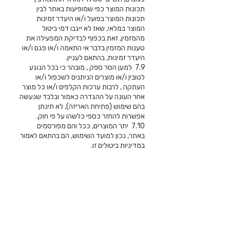
תכונות המוצר כפי שמופיעות באתר לבין
תכונות המוצר בפועל ו/או היעדר זמינות
המוצר במלאי, שאז לא ייגבו דמי ביטול
מהמזמין, זאת בכפוף לבדיקת המפעילה את
טענות המזמין בדבר אי התאמה ו/או פגם ו/או
היעדר זמינות, בהתאם לעניין.
7.9 למען הסר ספק , מובהר כי בכל הנוגע
לטובין ו/או מוצרים הניתנים לשכפול ו/או
העתקה , לרבות ערכות הקלפים ו/או כל מוצר
אחר העונה על ההגדרה כאמור ובלבד שנעשה
בהם שימוש (פתיחת האריזה), לא תינתן
אפשרות להחזר כספי כלשהו על פי חוק.
7.10 יתר המוצרים, ככל והם מפורסמים
באתר, נכון למועד השימוש, הם בהתאם לאמור
במדיניות ביטולים זו.