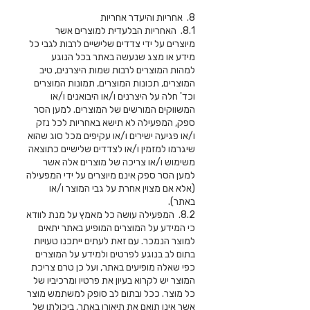
8. אחריות והיעדר אחריות
8.1. האחריות הבלעדית למוצרים אשר
מיוצרים על ידי צדדים שלישיים לרבות לגבי כל
מידע או מצג שנעשה באתר בכל הנוגע
למהות המוצרים לרבות שמות היצרנים, טיב
המוצרים, תכונות המוצרים, תמונות המוצרים
וכד' חלה על היצרנים ו/או היבואנים ו/או
המשווקים המורשים של המוצרים. למען הסר
ספק, המפעילה לא תישא באחריות לכל נזק
ו/או פגיעה ישירים ו/או עקיפים מכל סוג שהוא
שיגרמו למזמין ו/או לצדדים שלישיים כתוצאה
משימוש ו/או צריכה של מוצרים אלה אשר
למען הסר ספק אינם מיוצרים על ידי המפעילה
(אלא אם מצוין אחרת על גבי המוצר ו/או
באתר).
8.2. המפעילה עושה כל מאמץ על מנת לוודא
כי המידע על המוצרים המופיע באתר יתאים
למוצר הנמכר. עם זאת לעתים ייתכנו טעויות
בתום לב בנוגע לפרטים ולמידע על המוצרים
כפי שאלה מופיעים באתר, ועל כן טרם צריכת
המוצר יש לקרוא בעיון את פרטיו ומרכיביו של
כל מוצר. ככל ובתום לב סופק למשתמש מוצר
אשר אינו תואם את תיאורו באתר, ביכולתו של