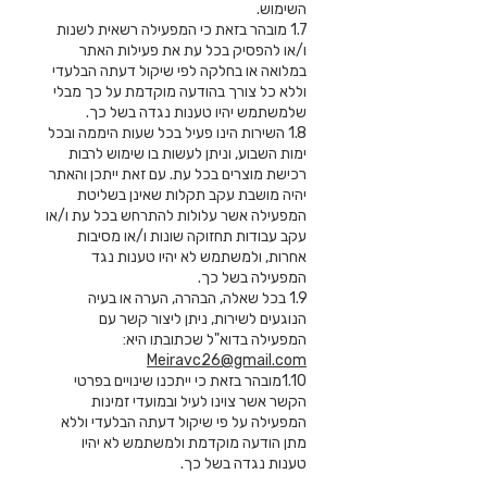
השימוש.
1.7 מובהר בזאת כי המפעילה רשאית לשנות
ו/או להפסיק בכל עת את פעילות האתר
במלואה או בחלקה לפי שיקול דעתה הבלעדי
וללא כל צורך בהודעה מוקדמת על כך מבלי
שלמשתמש יהיו טענות נגדה בשל כך.
1.8 השירות הינו פעיל בכל שעות היממה ובכל
ימות השבוע, וניתן לעשות בו שימוש לרבות
רכישת מוצרים בכל עת. עם זאת ייתכן והאתר
יהיה מושבת עקב תקלות שאינן בשליטת
המפעילה אשר עלולות להתרחש בכל עת ו/או
עקב עבודות תחזוקה שונות ו/או מסיבות
אחרות, ולמשתמש לא יהיו טענות נגד
המפעילה בשל כך.
1.9 בכל שאלה, הבהרה, הערה או בעיה
הנוגעים לשירות, ניתן ליצור קשר עם
המפעילה בדוא"ל שכתובתו היא:
Meiravc26@gmail.com
1.10מובהר בזאת כי ייתכנו שינויים בפרטי
הקשר אשר צוינו לעיל ובמועדי זמינות
המפעילה על פי שיקול דעתה הבלעדי וללא
מתן הודעה מוקדמת ולמשתמש לא יהיו
טענות נגדה בשל כך.