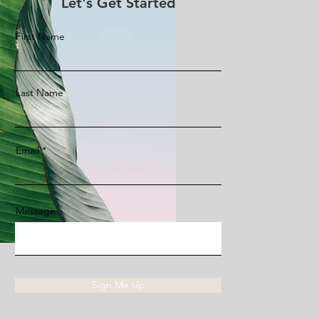
Let's Get Started
First Name
Last Name
Email
Message
Sign Me Up