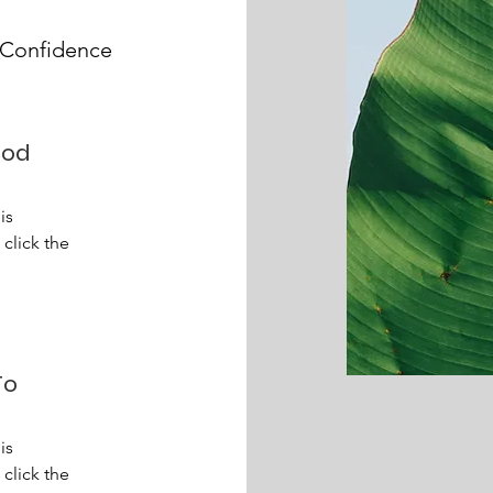
 Confidence
hod
is
click the
To
is
click the