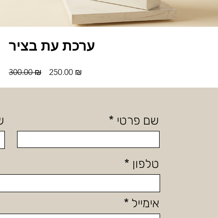
ערכת עת בציר
מחיר
מחיר
300.00 ₪
250.00 ₪
מבצע
רגיל
שם פרטי
ש
טלפון
אימייל