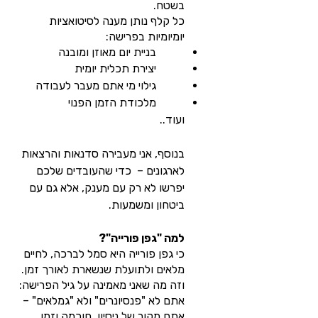
בשטח.
כל קלף נותן מענה לסיטואציות
יומיומיות בפרישה:
בניית יום מאוזן ומובנה
יצירת תכלית יומית
גילוי מי אתם מעבר לעבודה
מלכודת הזמן הפנוי
ועוד..
בנוסף, אני מעבירה סדנאות והרצאות
לארגונים – כדי שהעובדים שלכם
יפרשו לא רק עם מענק, אלא גם עם
ביטחון ומשמעות.
למה "גפן פורייה"?
כי גפן פורייה היא סמל לברכה, לחיים
מלאים ולתועלת שנשארת לאורך זמן.
וזה מה שאני מאמינה על גיל הפרישה:
אתם לא "פנסיונרים" ולא "גמלאים" –
אתם מקור של ניסיון, חוכמה וזמן.